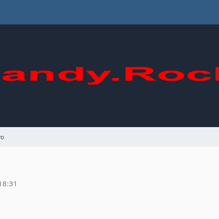
vo
18:31